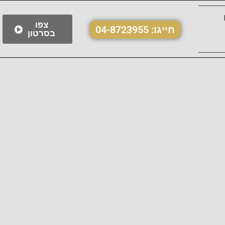
צפו
חייגו:
04-8723955
בסרטון