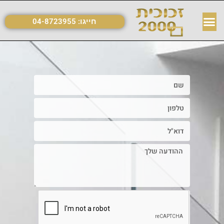
חייגו:
04-8723955